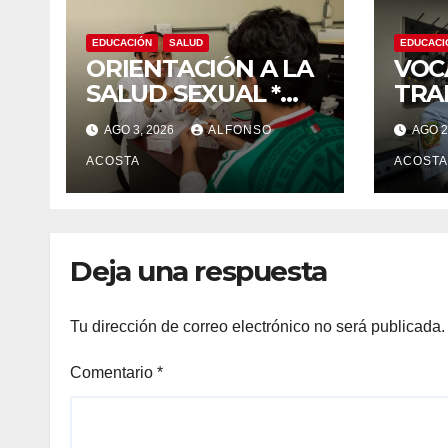
EDUCACIÓN
SALUD
EDUCACI
ORIENTACIÓN A LA
VOC
SALUD SEXUAL *
TRA
Planificación
VID
AGO 3, 2026
ALFONSO
AGO 2
familiar, un derecho
ACOSTA
ACOSTA
Deja una respuesta
Tu dirección de correo electrónico no será publicada.
Comentario
*