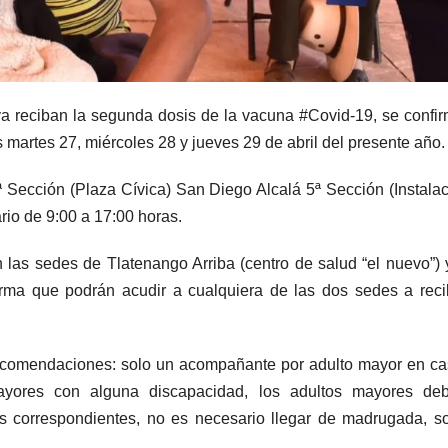
a reciban la segunda dosis de la vacuna #Covid-19, se confi
as martes 27, miércoles 28 y jueves 29 de abril del presente año.
ª Sección (Plaza Cívica) San Diego Alcalá 5ª Sección (Instala
io de 9:00 a 17:00 horas.
n las sedes de Tlatenango Arriba (centro de salud “el nuevo”)
orma que podrán acudir a cualquiera de las dos sedes a reci
s recomendaciones: solo un acompañante por adulto mayor en c
ayores con alguna discapacidad, los adultos mayores deb
 correspondientes, no es necesario llegar de madrugada, s