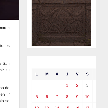
rmaron
ciones
abril 2021
 y San
bir su
L
M
X
J
V
S
D
1
2
3
4
aso de
en ir
5
6
7
8
9
10
11
olo se