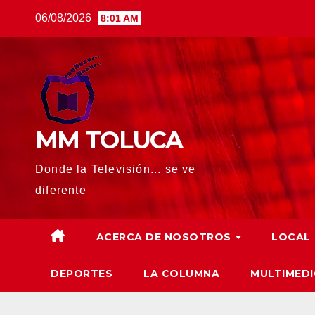
Saltar
06/08/2026
8:01 AM
al
contenido
MM TOLUCA
Donde la Televisión... se ve
diferente
ACERCA DE NOSOTROS
LOCAL
DEPORTES
LA COLUMNA
MULTIMEDI