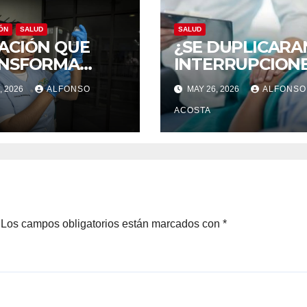
ÓN
SALUD
SALUD
ACIÓN QUE
¿SE DUPLICARA
NSFORMA
INTERRUPCION
AS
DE EMBARAZO
, 2026
ALFONSO
MAY 26, 2026
ALFONSO
LEGALES?
ACOSTA
Los campos obligatorios están marcados con
*