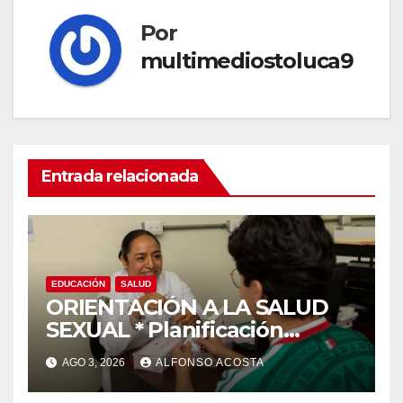
Por
multimediostoluca9
Entrada relacionada
EDUCACIÓN
SALUD
ORIENTACIÓN A LA SALUD
SEXUAL * Planificación
familiar, un derecho
AGO 3, 2026
ALFONSO ACOSTA