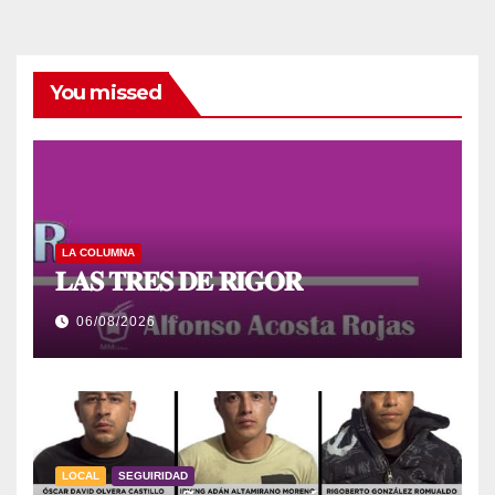
You missed
LA COLUMNA
𝐋𝐀𝐒 𝐓𝐑𝐄𝐒 𝐃𝐄 𝐑𝐈𝐆𝐎𝐑
06/08/2026
LOCAL
SEGUIRIDAD