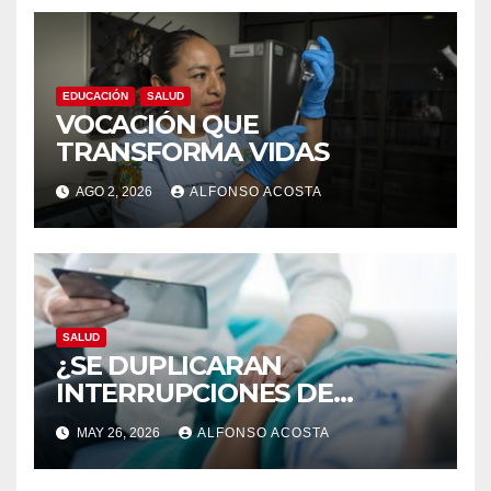
EDUCACIÓN
SALUD
VOCACIÓN QUE
TRANSFORMA VIDAS
AGO 2, 2026
ALFONSO ACOSTA
SALUD
¿SE DUPLICARAN
INTERRUPCIONES DE
EMBARAZO LEGALES?
MAY 26, 2026
ALFONSO ACOSTA