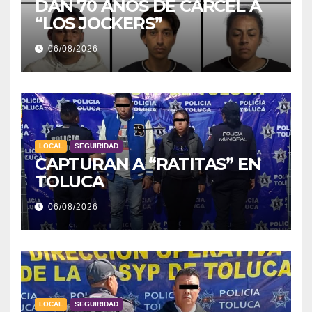
DAN 70 AÑOS DE CÁRCEL A
“LOS JOCKERS”
06/08/2026
LOCAL
SEGUIRIDAD
CAPTURAN A “RATITAS” EN
TOLUCA
06/08/2026
LOCAL
SEGUIRIDAD