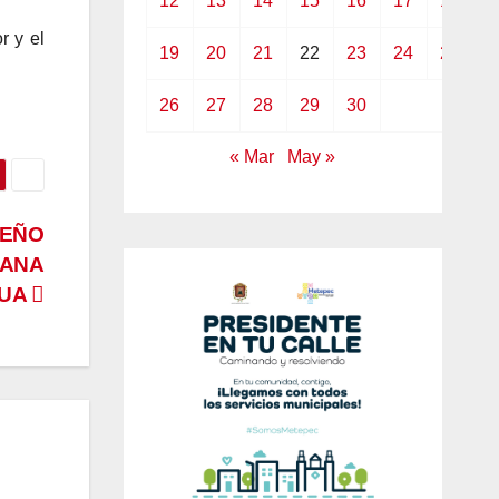
12
13
14
15
16
17
18
r y el
19
20
21
22
23
24
25
26
27
28
29
30
« Mar
May »
UEÑO
IANA
GUA