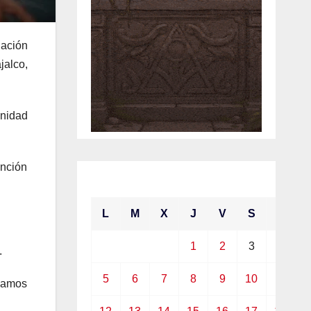
nación
jalco,
unidad
ención
abril 2021
L
M
X
J
V
S
D
1
2
3
4
.
5
6
7
8
9
10
11
igamos