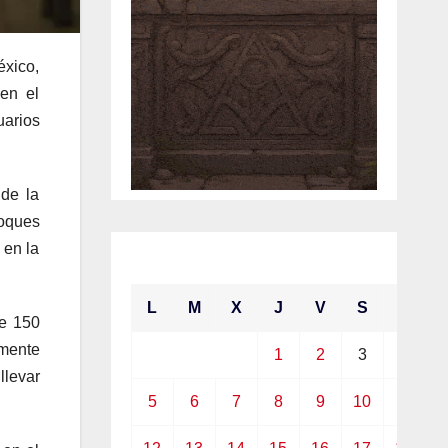
éxico,
 en el
uarios
 de la
loques
 en la
abril 2021
L
M
X
J
V
S
D
te 150
amente
1
2
3
4
llevar
5
6
7
8
9
10
11