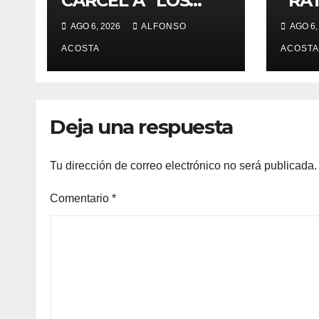
CÁRCEL A “LOS
“RAT
JOCKERS”
TOL
AGO 6, 2026
ALFONSO
AGO 6,
ACOSTA
ACOSTA
Deja una respuesta
Tu dirección de correo electrónico no será publicada.
Comentario
*