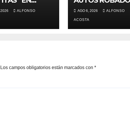
ITAS” EN
AUTOS ROBADO
UCA
 2026
ALFONSO
AGO 6, 2026
ALFONSO
ACOSTA
Los campos obligatorios están marcados con
*