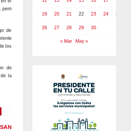
12
13
14
15
16
17
18
 en el
, pero
19
20
21
22
23
24
25
26
27
28
29
30
go de
elente
« Mar
May »
de los
ón de
 de la
 SAN