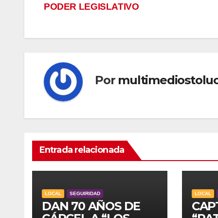
PODER LEGISLATIVO
de
entradas
Por
multimediostolu
Entrada relacionada
LOCAL
SEGUIRIDAD
LOCAL
DAN 70 AÑOS DE
CAP