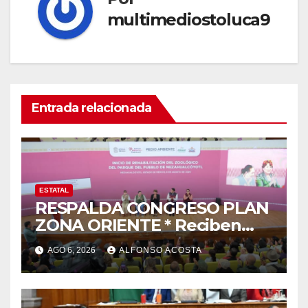
multimediostoluca9
Entrada relacionada
ESTATAL
RESPALDA CONGRESO PLAN
ZONA ORIENTE * Reciben
reconocimiento de la
AGO 6, 2026
ALFONSO ACOSTA
gobernadora Delfina Gómez