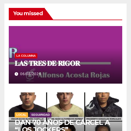
You missed
LA COLUMNA
𝐋𝐀𝐒 𝐓𝐑𝐄𝐒 𝐃𝐄 𝐑𝐈𝐆𝐎𝐑
06/08/2026
LOCAL
SEGUIRIDAD
DAN 70 AÑOS DE CÁRCEL A
“LOS JOCKERS”