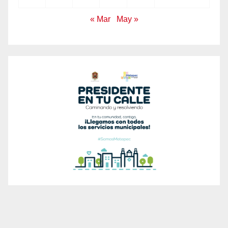
« Mar
May »