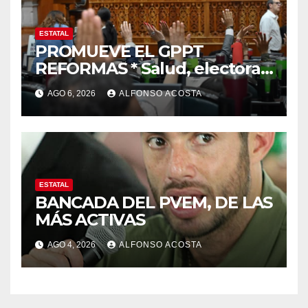
ESTATAL
PROMUEVE EL GPPT
REFORMAS * Salud, electoral
y justicia, de las principales
AGO 6, 2026
ALFONSO ACOSTA
ESTATAL
BANCADA DEL PVEM, DE LAS
MÁS ACTIVAS
AGO 4, 2026
ALFONSO ACOSTA