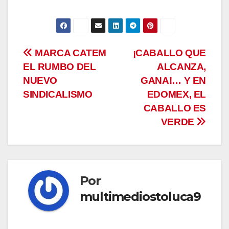
Navegación
MARCA CATEM
¡CABALLO QUE
EL RUMBO DEL
ALCANZA,
de
NUEVO
GANA!… Y EN
entradas
SINDICALISMO
EDOMEX, EL
CABALLO ES
VERDE
Por
multimediostoluca9