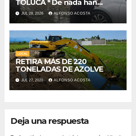
TOLUCA * De nada han
servido las obras municipales
JUL 28, 2026
ALFONSO ACOSTA
LOCAL
RETIRA MÁS DE 220
TONELADAS DE AZOLVE
JUL 27, 2026
ALFONSO ACOSTA
Deja una respuesta