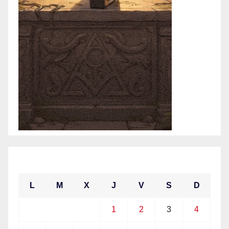
abril 2021
L
M
X
J
V
S
D
1
2
3
4