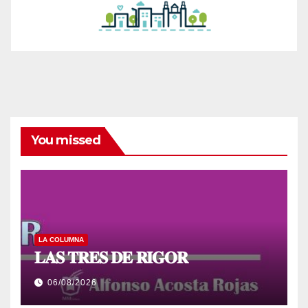
You missed
LA COLUMNA
𝐋𝐀𝐒 𝐓𝐑𝐄𝐒 𝐃𝐄 𝐑𝐈𝐆𝐎𝐑
06/08/2026