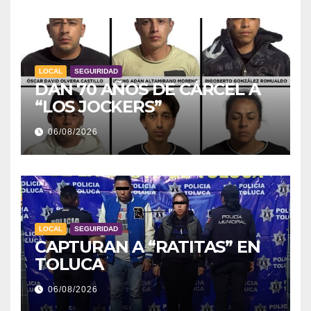
LOCAL
SEGUIRIDAD
DAN 70 AÑOS DE CÁRCEL A
“LOS JOCKERS”
06/08/2026
LOCAL
SEGUIRIDAD
CAPTURAN A “RATITAS” EN
TOLUCA
06/08/2026