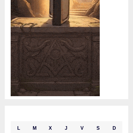
marzo 2021
L
M
X
J
V
S
D