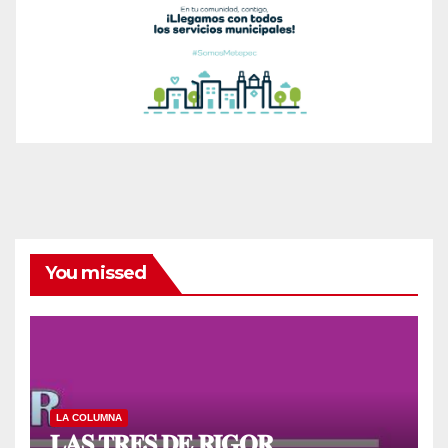
You missed
LA COLUMNA
𝐋𝐀𝐒 𝐓𝐑𝐄𝐒 𝐃𝐄 𝐑𝐈𝐆𝐎𝐑