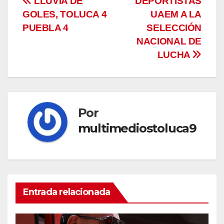
Navegación
LLUVIA DE
DEPORTISTAS
GOLES, TOLUCA 4
UAEM A LA
de
PUEBLA 4
SELECCIÓN
entradas
NACIONAL DE
LUCHA
Por
multimediostoluca9
Entrada relacionada