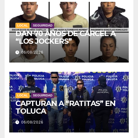
LOCAL
SEGUIRIDAD
DAN 70 AÑOS DE CÁRCEL A
“LOS JOCKERS”
06/08/2026
LOCAL
SEGUIRIDAD
CAPTURAN A “RATITAS” EN
TOLUCA
06/08/2026