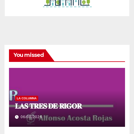
You missed
LA COLUMNA
𝐋𝐀𝐒 𝐓𝐑𝐄𝐒 𝐃𝐄 𝐑𝐈𝐆𝐎𝐑
06/08/2026