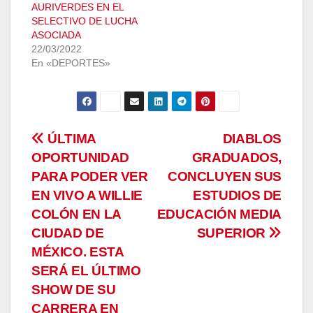
AURIVERDES EN EL
SELECTIVO DE LUCHA
ASOCIADA
22/03/2022
En «DEPORTES»
Navegación
ÚLTIMA
DIABLOS
OPORTUNIDAD
GRADUADOS,
de
PARA PODER VER
CONCLUYEN SUS
entradas
EN VIVO A WILLIE
ESTUDIOS DE
COLÓN EN LA
EDUCACIÓN MEDIA
CIUDAD DE
SUPERIOR
MÉXICO. ESTA
SERÁ EL ÚLTIMO
SHOW DE SU
CARRERA EN