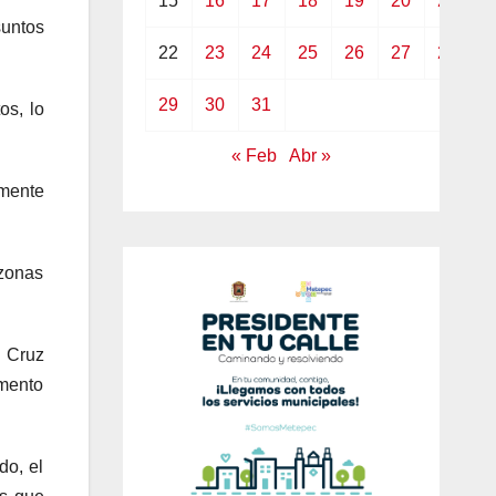
15
16
17
18
19
20
21
untos
22
23
24
25
26
27
28
29
30
31
os, lo
« Feb
Abr »
amente
 zonas
a Cruz
omento
do, el