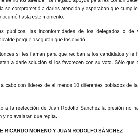
mente no los atiende, ha negado apoyos para las comunidad
a se comprometió a darles atención y esperaban que cumplie
o ocurrió hasta este momento.
s públicos, las inconformidades de los delegados o de v
alcalde porque aseguran que los olvidó.
tonces si les llaman para que reciban a los candidatos y le
ten a darle solución si los favorecen con su voto. Sólo que 
 a cabo con líderes de al menos 10 diferentes poblados de l
o a la reelección de Juan Rodolfo Sánchez la presión no h
 y no avalaran que repita.
NTRE RICARDO MORENO Y JUAN RODOLFO SÁNCHEZ