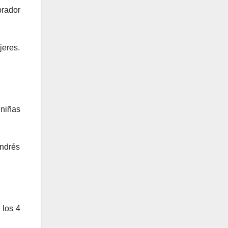
brador
jeres.
 niñas
Andrés
 los 4