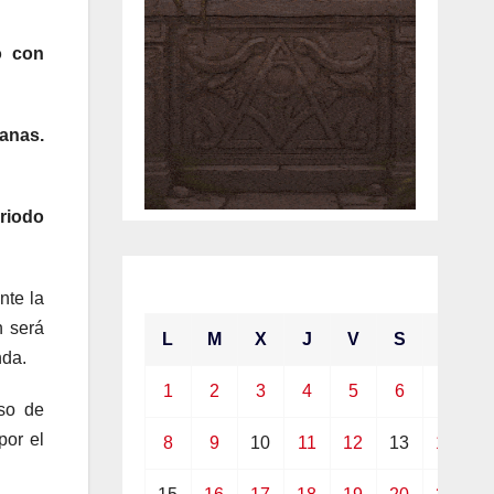
o con
anas.
eriodo
marzo 2021
nte la
n será
L
M
X
J
V
S
D
nda.
1
2
3
4
5
6
7
so de
por el
8
9
10
11
12
13
14