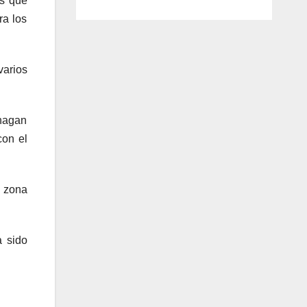
es que
ra los
arios
 hagan
con el
a zona
a sido