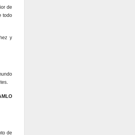
ior de
e todo
hez y
ymundo
tes.
 AMLO
nto de