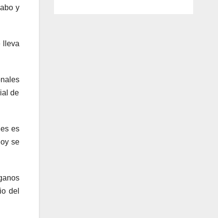
cabo y
 lleva
onales
ial de
ues es
hoy se
ganos
io del