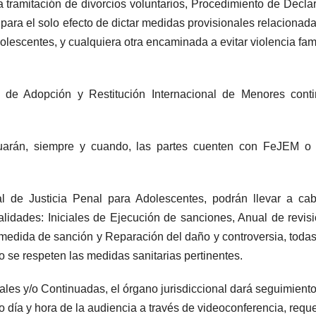
la tramitación de divorcios voluntarios, Procedimiento de Decla
 para el solo efecto de dictar medidas provisionales relacionad
olescentes, y cualquiera otra encaminada a evitar violencia fami
s de Adopción y Restitución Internacional de Menores cont
inuarán, siempre y cuando, las partes cuenten con FeJEM o
l de Justicia Penal para Adolescentes, podrán llevar a ca
lidades: Iniciales de Ejecución de sanciones, Anual de revis
edida de sanción y Reparación del daño y controversia, todas
o se respeten las medidas sanitarias pertinentes.
ales y/o Continuadas, el órgano jurisdiccional dará seguimiento
 día y hora de la audiencia a través de videoconferencia, reque