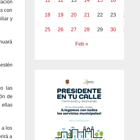
11
12
13
14
15
16
17
ración
as con
18
19
20
21
22
23
24
liar y
25
26
27
28
29
30
31
inuará
Feb »
 estén
bo las
ión de
 ellas
 a los
rirá a