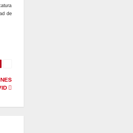
catura
dad de
ENES
VID