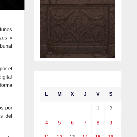
lunes
azos y
ibunal
por el
igital
enero 2021
 forma
L
M
X
J
V
S
D
os por
1
2
3
és del
4
5
6
7
8
9
10