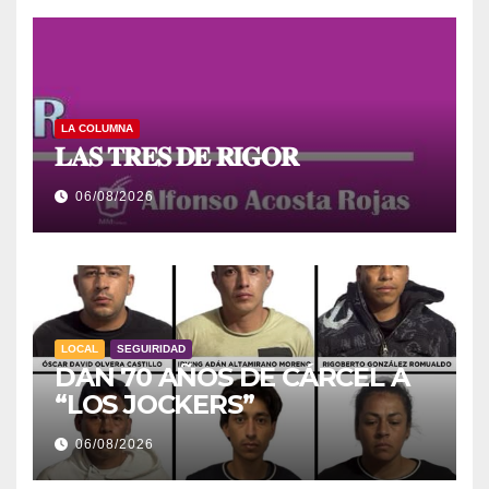
LA COLUMNA
𝐋𝐀𝐒 𝐓𝐑𝐄𝐒 𝐃𝐄 𝐑𝐈𝐆𝐎𝐑
06/08/2026
LOCAL
SEGUIRIDAD
DAN 70 AÑOS DE CÁRCEL A
“LOS JOCKERS”
06/08/2026