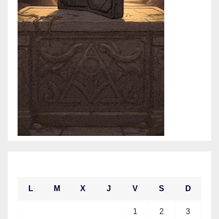
enero 2021
L
M
X
J
V
S
D
1
2
3