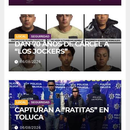
LOCAL
SEGUIRIDAD
DAN 70 AÑOS DE CÁRCEL A
“LOS JOCKERS”
06/08/2026
LOCAL
SEGUIRIDAD
CAPTURAN A “RATITAS” EN
TOLUCA
06/08/2026