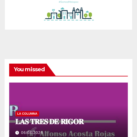
You missed
LA COLUMNA
𝐋𝐀𝐒 𝐓𝐑𝐄𝐒 𝐃𝐄 𝐑𝐈𝐆𝐎𝐑
06/08/2026