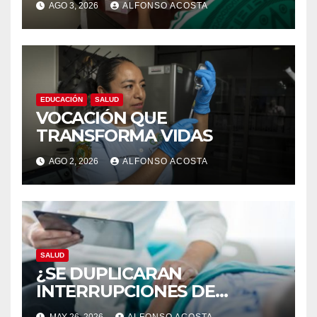
AGO 3, 2026
ALFONSO ACOSTA
EDUCACIÓN
SALUD
VOCACIÓN QUE
TRANSFORMA VIDAS
AGO 2, 2026
ALFONSO ACOSTA
SALUD
¿SE DUPLICARAN
INTERRUPCIONES DE
EMBARAZO LEGALES?