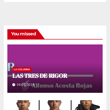
You missed
LA COLUMNA
𝐋𝐀𝐒 𝐓𝐑𝐄𝐒 𝐃𝐄 𝐑𝐈𝐆𝐎𝐑
06/08/2026