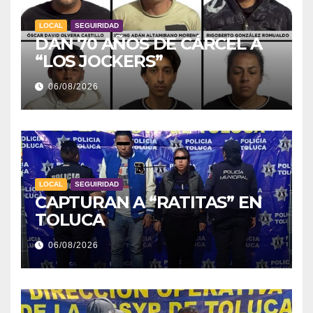
LOCAL
SEGUIRIDAD
DAN 70 AÑOS DE CÁRCEL A
“LOS JOCKERS”
06/08/2026
LOCAL
SEGUIRIDAD
CAPTURAN A “RATITAS” EN
TOLUCA
06/08/2026