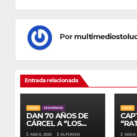
entradas
Por
multimediostolu
Entrada relacionada
LOCAL
SEGUIRIDAD
LOCAL
DAN 70 AÑOS DE
CAP
CÁRCEL A “LOS
“RAT
JOCKERS”
TOL
AGO 6, 2026
ALFONSO
AGO 6,