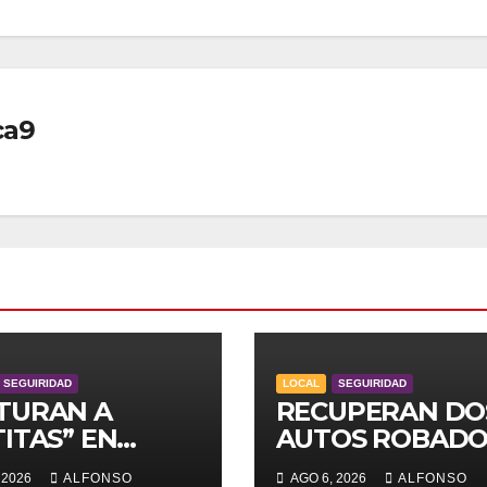
ca9
SEGUIRIDAD
LOCAL
SEGUIRIDAD
TURAN A
RECUPERAN DO
ITAS” EN
AUTOS ROBADO
UCA
 2026
ALFONSO
AGO 6, 2026
ALFONSO