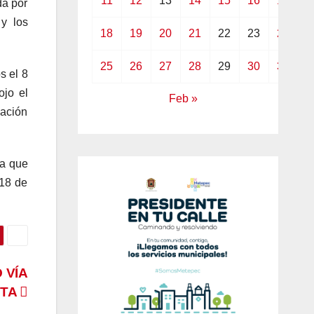
11
12
13
14
15
16
17
da por
y los
18
19
20
21
22
23
24
25
26
27
28
29
30
31
s el 8
ojo el
Feb »
lación
ra que
 18 de
 VÍA
TA