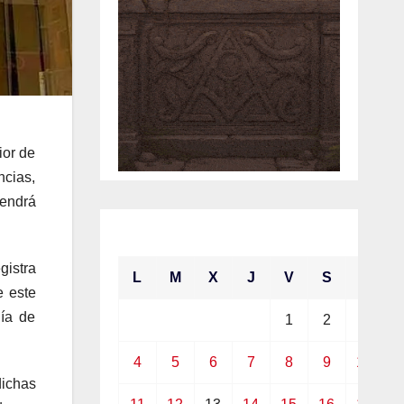
ior de
cias,
tendrá
enero 2021
gistra
L
M
X
J
V
S
D
e este
lía de
1
2
3
4
5
6
7
8
9
10
dichas