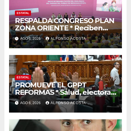
ESTATAL
RESPALDA CONGRESO PLAN
ZONA ORIENTE * Reciben
reconocimiento de la
AGO 6, 2026
ALFONSO ACOSTA
gobernadora Delfina Gómez
ESTATAL
PROMUEVE EL GPPT
REFORMAS * Salud, electoral
y justicia, de las principales
AGO 6, 2026
ALFONSO ACOSTA