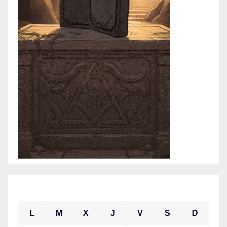
enero 2021
L
M
X
J
V
S
D