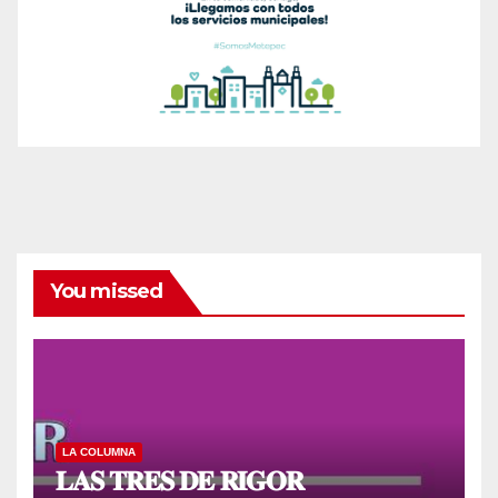
You missed
LA COLUMNA
𝐋𝐀𝐒 𝐓𝐑𝐄𝐒 𝐃𝐄 𝐑𝐈𝐆𝐎𝐑