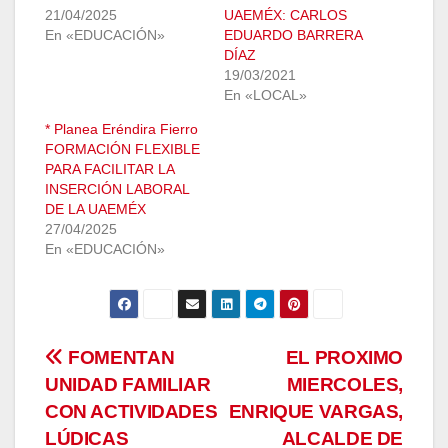
21/04/2025
UAEMÉX: CARLOS
En «EDUCACIÓN»
EDUARDO BARRERA
DÍAZ
19/03/2021
En «LOCAL»
* Planea Eréndira Fierro
FORMACIÓN FLEXIBLE
PARA FACILITAR LA
INSERCIÓN LABORAL
DE LA UAEMÉX
27/04/2025
En «EDUCACIÓN»
Navegación
FOMENTAN
EL PROXIMO
UNIDAD FAMILIAR
MIERCOLES,
de
CON ACTIVIDADES
ENRIQUE VARGAS,
entradas
LÚDICAS
ALCALDE DE