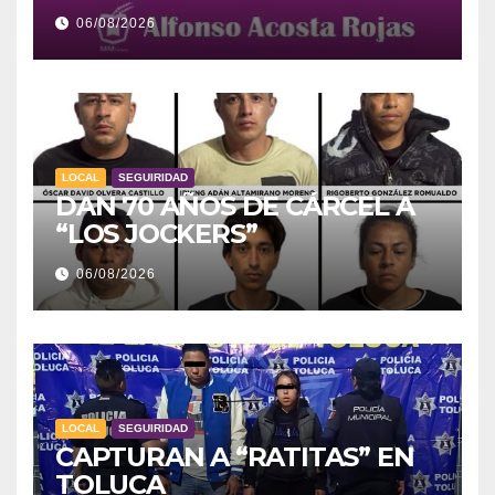
06/08/2026
LOCAL
SEGUIRIDAD
DAN 70 AÑOS DE CÁRCEL A
“LOS JOCKERS”
06/08/2026
LOCAL
SEGUIRIDAD
CAPTURAN A “RATITAS” EN
TOLUCA