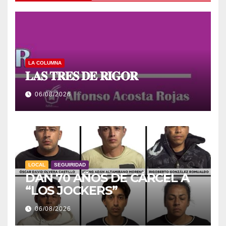
LA COLUMNA
𝐋𝐀𝐒 𝐓𝐑𝐄𝐒 𝐃𝐄 𝐑𝐈𝐆𝐎𝐑
06/08/2026
LOCAL
SEGUIRIDAD
DAN 70 AÑOS DE CÁRCEL A
“LOS JOCKERS”
06/08/2026