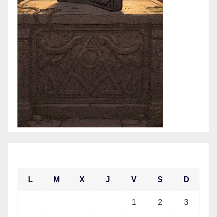
enero 2021
L
M
X
J
V
S
D
1
2
3