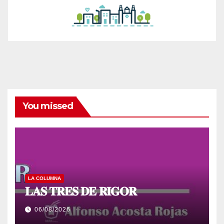
You missed
LA COLUMNA
𝐋𝐀𝐒 𝐓𝐑𝐄𝐒 𝐃𝐄 𝐑𝐈𝐆𝐎𝐑
06/08/2026