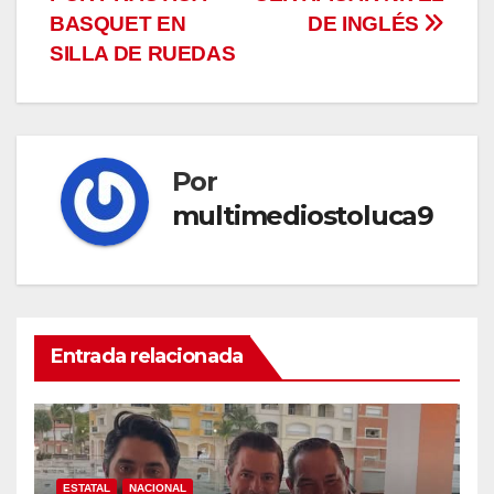
de
BASQUET EN
DE INGLÉS
entradas
SILLA DE RUEDAS
Por
multimediostoluca9
Entrada relacionada
ESTATAL
NACIONAL