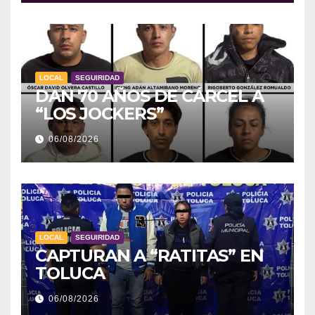
LOCAL
SEGUIRIDAD
DAN 70 AÑOS DE CÁRCEL A
“LOS JOCKERS”
06/08/2026
LOCAL
SEGUIRIDAD
CAPTURAN A “RATITAS” EN
TOLUCA
06/08/2026