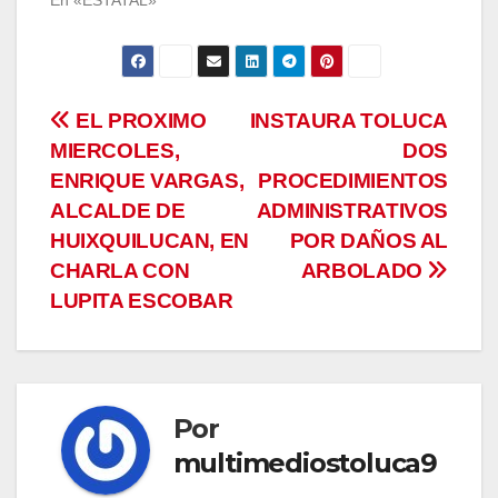
En «ESTATAL»
Navegación
EL PROXIMO
INSTAURA TOLUCA
MIERCOLES,
DOS
de
ENRIQUE VARGAS,
PROCEDIMIENTOS
entradas
ALCALDE DE
ADMINISTRATIVOS
HUIXQUILUCAN, EN
POR DAÑOS AL
CHARLA CON
ARBOLADO
LUPITA ESCOBAR
Por
multimediostoluca9