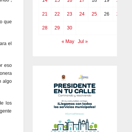
14
15
16
17
18
19
20
21
22
23
24
25
26
27
ro que
28
29
30
« May
Jul »
ara el
or eso
ronera
n algo
de los
rgente