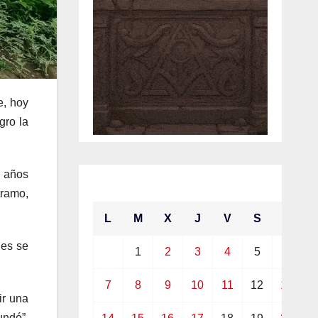
e, hoy
gro la
s años
junio 2021
tramo,
L
M
X
J
V
S
D
ues se
1
2
3
4
5
6
7
8
9
10
11
12
13
ir una
undó”,