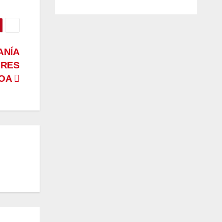
ANÍA
ORES
BOA