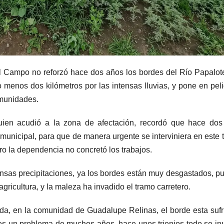
l Campo no reforzó hace dos años los bordes del Río Papalot
o menos dos kilómetros por las intensas lluvias, y pone en peli
omunidades.
quien acudió a la zona de afectación, recordó que hace do
unicipal, para que de manera urgente se interviniera en este 
ro la dependencia no concretó los trabajos.
ensas precipitaciones, ya los bordes están muy desgastados, p
gricultura, y la maleza ha invadido el tramo carretero.
da, en la comunidad de Guadalupe Relinas, el borde esta sufr
 es un problema de muchos años, hace unos trienios todo se in