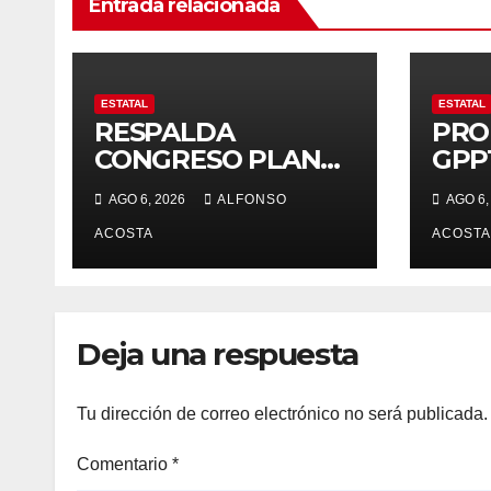
Entrada relacionada
ESTATAL
ESTATAL
RESPALDA
PRO
CONGRESO PLAN
GPP
ZONA ORIENTE *
Salu
AGO 6, 2026
ALFONSO
AGO 6,
Reciben
justi
reconocimiento de
ACOSTA
prin
ACOSTA
la gobernadora
Delfina Gómez
Deja una respuesta
Tu dirección de correo electrónico no será publicada.
Comentario
*