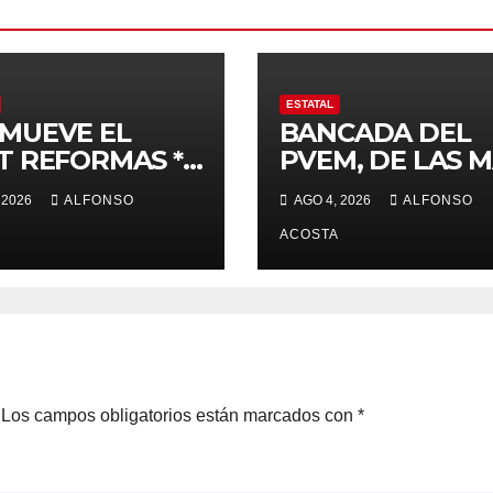
ESTATAL
MUEVE EL
BANCADA DEL
T REFORMAS *
PVEM, DE LAS 
d, electoral y
ACTIVAS
 2026
ALFONSO
AGO 4, 2026
ALFONSO
cia, de las
cipales
ACOSTA
Los campos obligatorios están marcados con
*