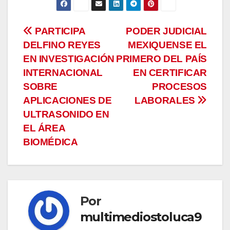
Navegación
PARTICIPA
PODER JUDICIAL
DELFINO REYES
MEXIQUENSE EL
de
EN INVESTIGACIÓN
PRIMERO DEL PAÍS
entradas
INTERNACIONAL
EN CERTIFICAR
SOBRE
PROCESOS
APLICACIONES DE
LABORALES
ULTRASONIDO EN
EL ÁREA
BIOMÉDICA
Por
multimediostoluca9