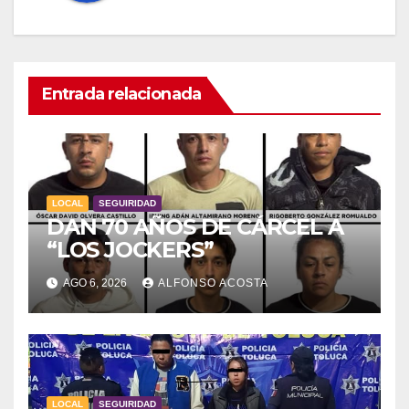
Entrada relacionada
LOCAL
SEGUIRIDAD
DAN 70 AÑOS DE CÁRCEL A
“LOS JOCKERS”
AGO 6, 2026
ALFONSO ACOSTA
LOCAL
SEGUIRIDAD