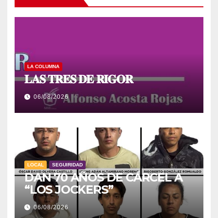
LA COLUMNA
𝐋𝐀𝐒 𝐓𝐑𝐄𝐒 𝐃𝐄 𝐑𝐈𝐆𝐎𝐑
06/08/2026
LOCAL
SEGUIRIDAD
DAN 70 AÑOS DE CÁRCEL A
“LOS JOCKERS”
06/08/2026