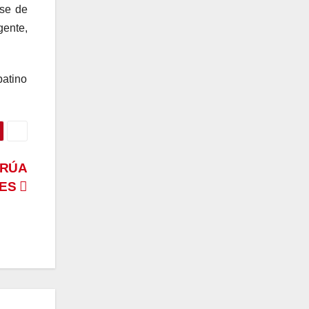
ase de
gente,
batino
GRÚA
LES