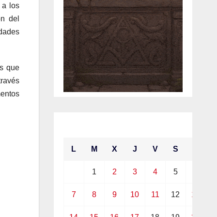
 a los
ón del
idades
as que
través
mentos
junio 2021
L
M
X
J
V
S
D
1
2
3
4
5
6
7
8
9
10
11
12
13