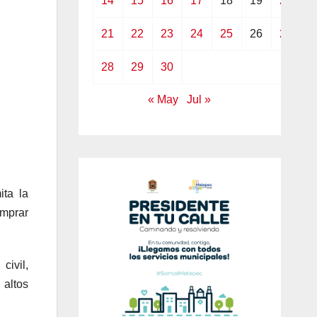
14
15
16
17
18
19
20
21
22
23
24
25
26
27
28
29
30
« May
Jul »
ita la
omprar
civil,
 altos