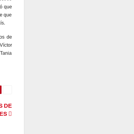
dó que
de que
ís.
jos de
Víctor
 Tania
S DE
RES