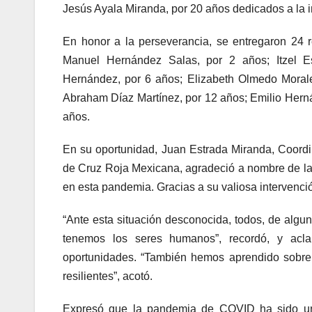
Jesús Ayala Miranda, por 20 años dedicados a la in
En honor a la perseverancia, se entregaron 24 r
Manuel Hernández Salas, por 2 años; Itzel 
Hernández, por 6 años; Elizabeth Olmedo Morale
Abraham Díaz Martínez, por 12 años; Emilio Herná
años.
En su oportunidad, Juan Estrada Miranda, Coord
de Cruz Roja Mexicana, agradeció a nombre de la i
en esta pandemia. Gracias a su valiosa intervenci
“Ante esta situación desconocida, todos, de algu
tenemos los seres humanos”, recordó, y acl
oportunidades. “También hemos aprendido sobre 
resilientes”, acotó.
Expresó que la pandemia de COVID ha sido un gr