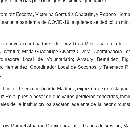
 que reciben las personas que asistimos”, puntualizó.
Ramírez Escorza, Victorina Gertrudis Chapulín, y Roberto Hern
 durante la pandemia de COVID-19, a quienes se dedicó un min
los nuevos coordinadores de Cruz Roja Mexicana en Toluca:
Juventud; María Guadalupe Álvarez Olvera, Coordinadora Lo
dinadora Local de Voluntariado; Amaury Bernáldez Figu
ga Hernández, Coordinador Local de Socorros, y Telémaco R
.
el Doctor Telémaco Ricardo Martínez, expresó que en esta pa
z Roja, pues a pesar de que varios perdieron conocidos, famil
les de la institución los sacaron adelante de la peor circuns
 Luis Manuel Albarrán Domínguez, por 10 años de servicio; Ma