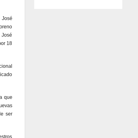
a José
oreno
; José
por 18
cional
dicado
ia que
uevas
de ser
estros