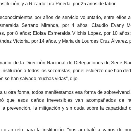
stitución, y a Ricardo Lira Pineda, por 25 años de labor.
econocimientos por años de servicio voluntario, entre ellos 
Esmeralda Serrano Miranda, por 4 años, Claudio Evany M
s, por 8 años; Eloísa Esmeralda Vilchis López, por 10 años
ndez Victoria, por 14 años, y María de Lourdes Cruz Álvarez, 
inador de la Dirección Nacional de Delegaciones de Sede Na
nstitución a todos los socorristas, por el esfuerzo que han de
ón se han salvado muchas vidas”, dijo.
na u otra forma, todos manifestamos esa forma de sobrevivenc
aró que esos daños irreversibles van acompañados de n
la prevención, la mitigación y sin duda sobre la capacidad 
an reto para la institución, “nos arrebató a varios de nu