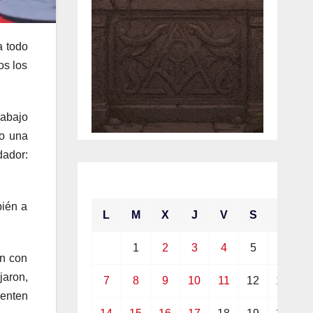
a todo
os los
rabajo
to una
dador:
junio 2021
bién a
L
M
X
J
V
S
D
1
2
3
4
5
6
an con
jaron,
7
8
9
10
11
12
13
enten