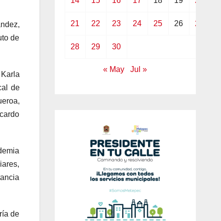
14
15
16
17
18
19
20
21
22
23
24
25
26
27
ández,
uto de
28
29
30
« May
Jul »
 Karla
cal de
eroa,
icardo
ndemia
iares,
tancia
ría de