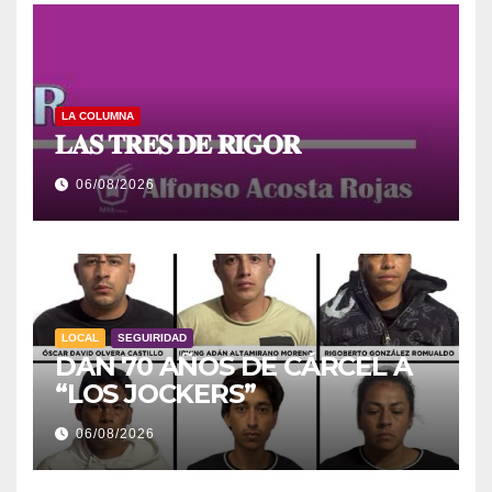
LA COLUMNA
𝐋𝐀𝐒 𝐓𝐑𝐄𝐒 𝐃𝐄 𝐑𝐈𝐆𝐎𝐑
06/08/2026
LOCAL
SEGUIRIDAD
DAN 70 AÑOS DE CÁRCEL A
“LOS JOCKERS”
06/08/2026