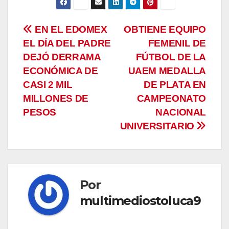
Navegación
EN EL EDOMEX
OBTIENE EQUIPO
EL DÍA DEL PADRE
FEMENIL DE
de
DEJÓ DERRAMA
FÚTBOL DE LA
entradas
ECONÓMICA DE
UAEM MEDALLA
CASI 2 MIL
DE PLATA EN
MILLONES DE
CAMPEONATO
PESOS
NACIONAL
UNIVERSITARIO
Por
multimediostoluca9