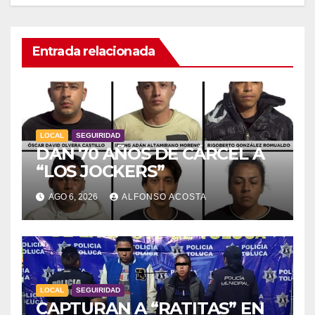
Entrada relacionada
LOCAL
SEGUIRIDAD
DAN 70 AÑOS DE CÁRCEL A
“LOS JOCKERS”
AGO 6, 2026
ALFONSO ACOSTA
LOCAL
SEGUIRIDAD
CAPTURAN A “RATITAS” EN