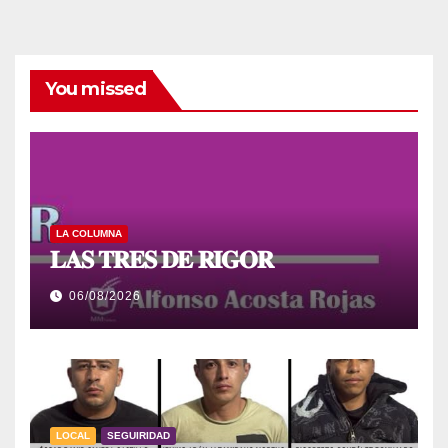
You missed
LA COLUMNA
𝐋𝐀𝐒 𝐓𝐑𝐄𝐒 𝐃𝐄 𝐑𝐈𝐆𝐎𝐑
06/08/2026
LOCAL
SEGUIRIDAD