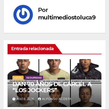
Por
multimediostoluca9
Entrada relacionada
LOCAL
SEGUIRIDAD
DAN 70 AÑOS DE CÁRCEL A
“LOS JOCKERS”
AGO 6, 2026
ALFONSO ACOSTA