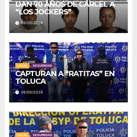
DAN 70 AÑOS DE CÁRCEL A
“LOS JOCKERS”
06/08/2026
LOCAL
SEGUIRIDAD
CAPTURAN A “RATITAS” EN
TOLUCA
06/08/2026
LOCAL
SEGUIRIDAD