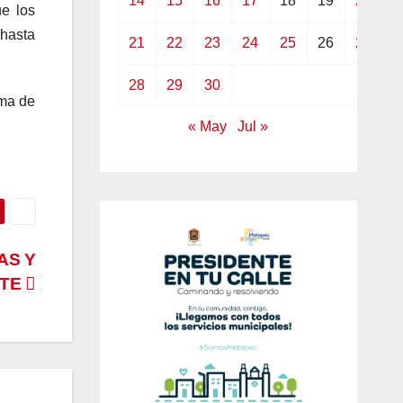
14
15
16
17
18
19
20
ue los
 hasta
21
22
23
24
25
26
27
28
29
30
ima de
« May
Jul »
AS Y
NTE