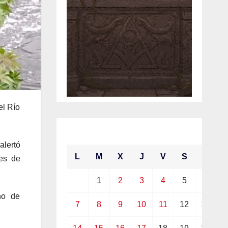
el Río
junio 2021
alertó
L
M
X
J
V
S
D
tes de
1
2
3
4
5
6
no de
7
8
9
10
11
12
13