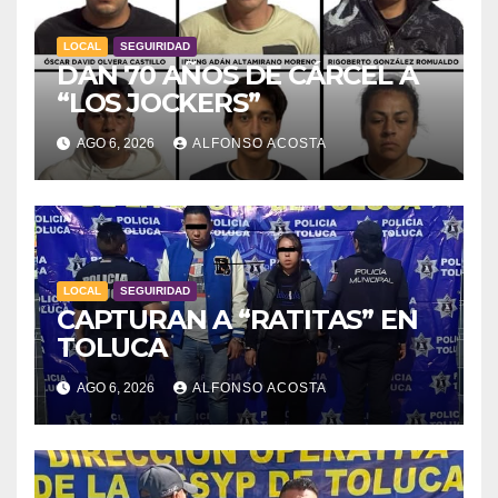
LOCAL
SEGUIRIDAD
DAN 70 AÑOS DE CÁRCEL A
“LOS JOCKERS”
AGO 6, 2026
ALFONSO ACOSTA
LOCAL
SEGUIRIDAD
CAPTURAN A “RATITAS” EN
TOLUCA
AGO 6, 2026
ALFONSO ACOSTA