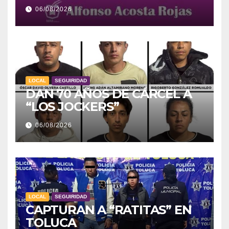
06/08/2026
LOCAL
SEGUIRIDAD
DAN 70 AÑOS DE CÁRCEL A
“LOS JOCKERS”
06/08/2026
LOCAL
SEGUIRIDAD
CAPTURAN A “RATITAS” EN
TOLUCA