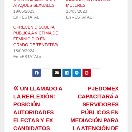
ATAQUES SEXUALES
MUJERES
19/06/2023
18/03/2023
En «ESTATAL»
En «ESTATAL»
OFRECEN DISCULPA
PÚBLICA A VÍCTIMA DE
FEMINICIDIO EN
GRADO DE TENTATIVA
18/09/2024
En «ESTATAL»
Navegación
UN LLAMADO A
PJEDOMEX
LA REFLEXIÓN:
CAPACITARÁ A
de
POSICIÓN
SERVIDORES
entradas
AUTORIDADES
PÚBLICOS EN
ELECTAS Y EX
MEDIACIÓN PARA
CANDIDATOS
LA ATENCIÓN DE