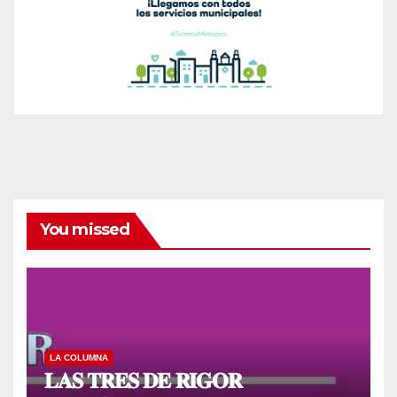
You missed
LA COLUMNA
𝐋𝐀𝐒 𝐓𝐑𝐄𝐒 𝐃𝐄 𝐑𝐈𝐆𝐎𝐑