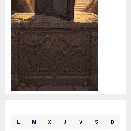
junio 2021
L
M
X
J
V
S
D