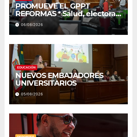
PROMUEVE EL GPPT
REFORMAS * Salud, electoral
y justicia, de las principales
06/08/2026
EDUCACIÓN
NUEVOS EMBAJADORES
UNIVERSITARIOS
05/08/2026
DEPORTES