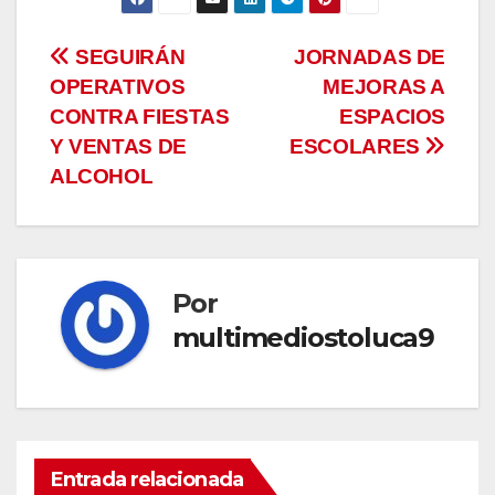
Navegación
SEGUIRÁN
JORNADAS DE
OPERATIVOS
MEJORAS A
de
CONTRA FIESTAS
ESPACIOS
entradas
Y VENTAS DE
ESCOLARES
ALCOHOL
Por
multimediostoluca9
Entrada relacionada