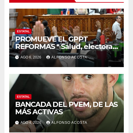
ESTATAL
PROMUEVE EL GPPT
REFORMAS * Salud, electoral
y justicia, de las principales
AGO 6, 2026
ALFONSO ACOSTA
ESTATAL
BANCADA DEL PVEM, DE LAS
MÁS ACTIVAS
AGO 4, 2026
ALFONSO ACOSTA