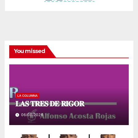
You missed
LA COLUMNA
𝐋𝐀𝐒 𝐓𝐑𝐄𝐒 𝐃𝐄 𝐑𝐈𝐆𝐎𝐑
06/08/2026