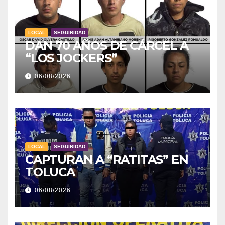
LOCAL
SEGUIRIDAD
DAN 70 AÑOS DE CÁRCEL A
“LOS JOCKERS”
06/08/2026
LOCAL
SEGUIRIDAD
CAPTURAN A “RATITAS” EN
TOLUCA
06/08/2026