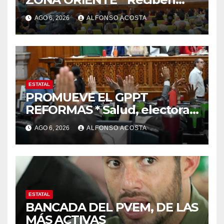
reconocimiento de la
AGO 6, 2026
ALFONSO ACOSTA
gobernadora Delfina Gómez
ESTATAL
PROMUEVE EL GPPT
REFORMAS * Salud, electoral
y justicia, de las principales
AGO 6, 2026
ALFONSO ACOSTA
ESTATAL
BANCADA DEL PVEM, DE LAS
MÁS ACTIVAS