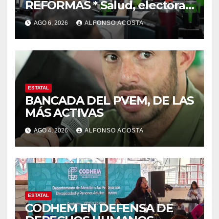
REFORMAS * Salud, electoral
y justicia, de las principales
AGO 6, 2026
ALFONSO ACOSTA
ESTATAL
BANCADA DEL PVEM, DE LAS
MÁS ACTIVAS
AGO 4, 2026
ALFONSO ACOSTA
ESTATAL
CODHEM EN DEFENSA DE