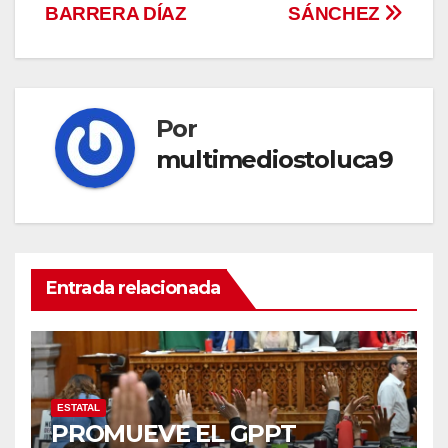
BARRERA DÍAZ
SÁNCHEZ
Por
multimediostoluca9
Entrada relacionada
ESTATAL
PROMUEVE EL GPPT