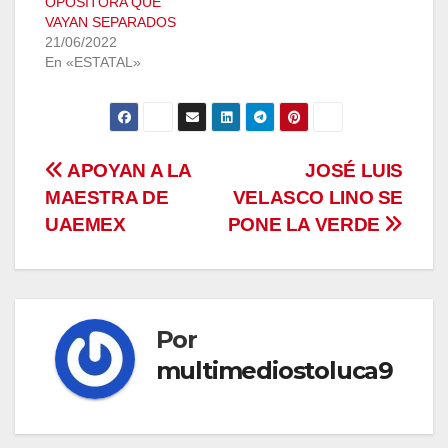
OPOSITORA QUE
VAYAN SEPARADOS
21/06/2022
En «ESTATAL»
Navegación
APOYAN A LA
JOSÉ LUIS
MAESTRA DE
VELASCO LINO SE
de
UAEMEX
PONE LA VERDE
entradas
Por
multimediostoluca9