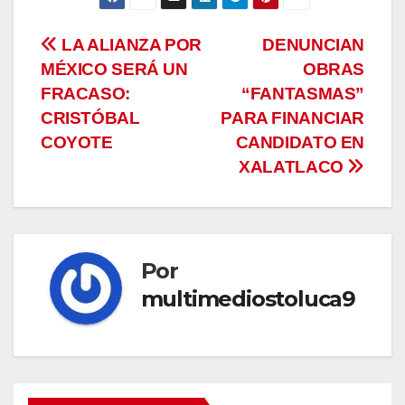
Navegación
LA ALIANZA POR
DENUNCIAN
MÉXICO SERÁ UN
OBRAS
de
FRACASO:
“FANTASMAS”
entradas
CRISTÓBAL
PARA FINANCIAR
COYOTE
CANDIDATO EN
XALATLACO
Por
multimediostoluca9