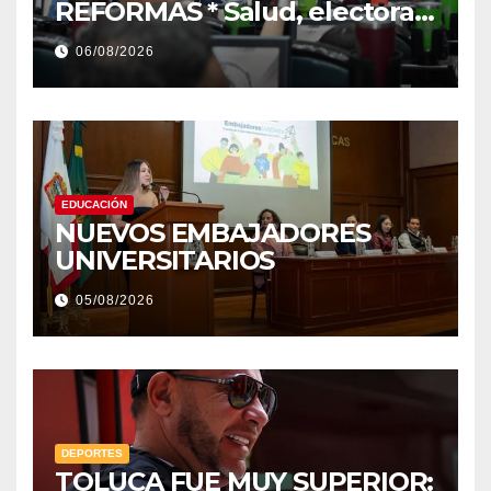
REFORMAS * Salud, electoral
y justicia, de las principales
06/08/2026
EDUCACIÓN
NUEVOS EMBAJADORES
UNIVERSITARIOS
05/08/2026
DEPORTES
TOLUCA FUE MUY SUPERIOR: