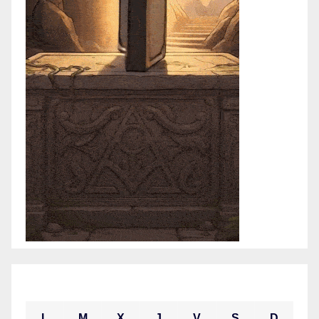
abril 2021
L
M
X
J
V
S
D