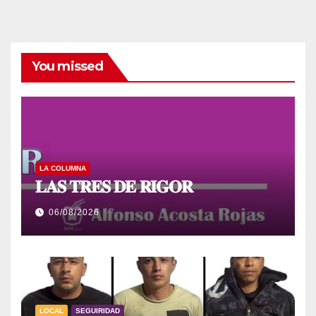
You missed
LA COLUMNA
𝐋𝐀𝐒 𝐓𝐑𝐄𝐒 𝐃𝐄 𝐑𝐈𝐆𝐎𝐑
06/08/2026
LOCAL
SEGUIRIDAD