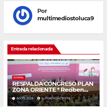
Por
multimediostoluca9
Entrada relacionada
ESTATAL
RESPALDA CONGRESO PLAN
ZONA ORIENTE * Reciben
reconocimiento de la
AGO 6, 2026
ALFONSO ACOSTA
gobernadora Delfina Gómez