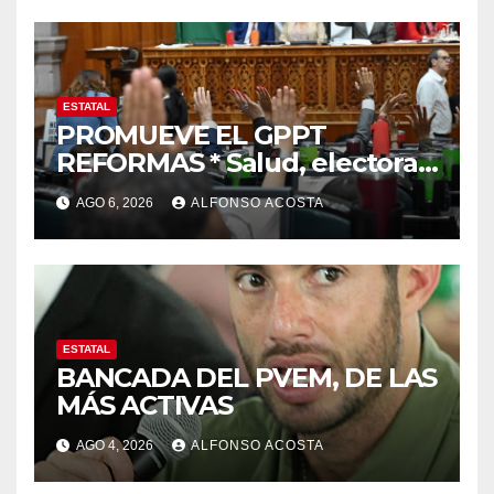
ESTATAL
PROMUEVE EL GPPT
REFORMAS * Salud, electoral
y justicia, de las principales
AGO 6, 2026
ALFONSO ACOSTA
ESTATAL
BANCADA DEL PVEM, DE LAS
MÁS ACTIVAS
AGO 4, 2026
ALFONSO ACOSTA