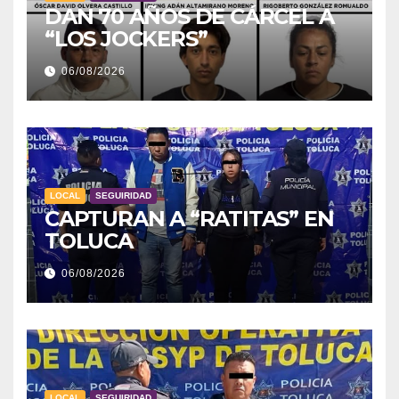
DAN 70 AÑOS DE CÁRCEL A
“LOS JOCKERS”
06/08/2026
LOCAL
SEGUIRIDAD
CAPTURAN A “RATITAS” EN
TOLUCA
06/08/2026
LOCAL
SEGUIRIDAD