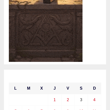
abril 2021
L
M
X
J
V
S
D
1
2
3
4