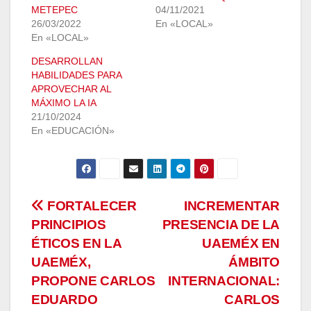
METEPEC
04/11/2021
26/03/2022
En «LOCAL»
En «LOCAL»
DESARROLLAN
HABILIDADES PARA
APROVECHAR AL
MÁXIMO LA IA
21/10/2024
En «EDUCACIÓN»
Navegación
FORTALECER
INCREMENTAR
PRINCIPIOS
PRESENCIA DE LA
de
ÉTICOS EN LA
UAEMÉX EN
entradas
UAEMÉX,
ÁMBITO
PROPONE CARLOS
INTERNACIONAL:
EDUARDO
CARLOS