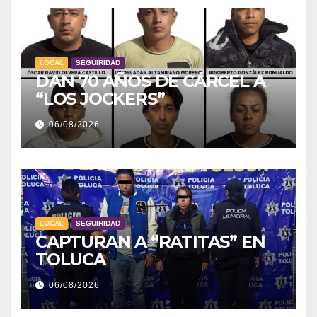
LOCAL
SEGUIRIDAD
DAN 70 AÑOS DE CÁRCEL A
“LOS JOCKERS”
06/08/2026
LOCAL
SEGUIRIDAD
CAPTURAN A “RATITAS” EN
TOLUCA
06/08/2026