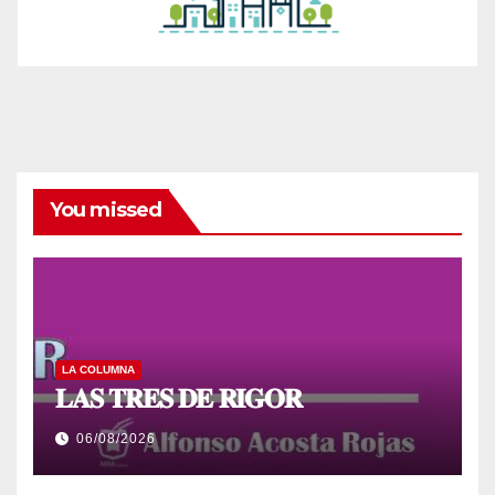
You missed
LA COLUMNA
𝐋𝐀𝐒 𝐓𝐑𝐄𝐒 𝐃𝐄 𝐑𝐈𝐆𝐎𝐑
06/08/2026