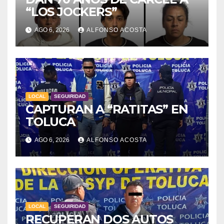
“LOS JOCKERS”
AGO 6, 2026
ALFONSO ACOSTA
LOCAL
SEGUIRIDAD
CAPTURAN A “RATITAS” EN
TOLUCA
AGO 6, 2026
ALFONSO ACOSTA
LOCAL
SEGUIRIDAD
RECUPERAN DOS AUTOS