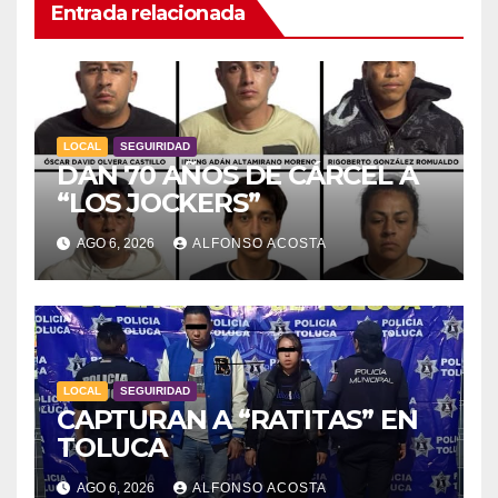
Entrada relacionada
LOCAL
SEGUIRIDAD
DAN 70 AÑOS DE CÁRCEL A
“LOS JOCKERS”
AGO 6, 2026
ALFONSO ACOSTA
LOCAL
SEGUIRIDAD
CAPTURAN A “RATITAS” EN
TOLUCA
AGO 6, 2026
ALFONSO ACOSTA