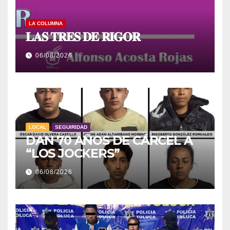
LA COLUMNA
𝐋𝐀𝐒 𝐓𝐑𝐄𝐒 𝐃𝐄 𝐑𝐈𝐆𝐎𝐑
06/08/2026
LOCAL
SEGUIRIDAD
DAN 70 AÑOS DE CÁRCEL A
“LOS JOCKERS”
06/08/2026