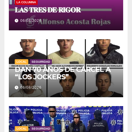
LA COLUMNA
𝐋𝐀𝐒 𝐓𝐑𝐄𝐒 𝐃𝐄 𝐑𝐈𝐆𝐎𝐑
06/08/2026
LOCAL
SEGUIRIDAD
DAN 70 AÑOS DE CÁRCEL A
“LOS JOCKERS”
06/08/2026
LOCAL
SEGUIRIDAD