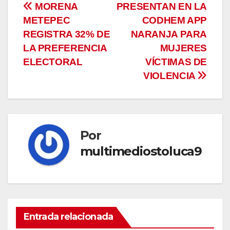
Navegación
MORENA
PRESENTAN EN LA
METEPEC
CODHEM APP
de
REGISTRA 32% DE
NARANJA PARA
entradas
LA PREFERENCIA
MUJERES
ELECTORAL
VÍCTIMAS DE
VIOLENCIA
Por
multimediostoluca9
Entrada relacionada