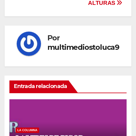
ALTURAS
de
entradas
Por
multimediostoluca9
Entrada relacionada
LA COLUMNA