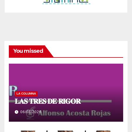
You missed
LA COLUMNA
𝐋𝐀𝐒 𝐓𝐑𝐄𝐒 𝐃𝐄 𝐑𝐈𝐆𝐎𝐑
06/08/2026