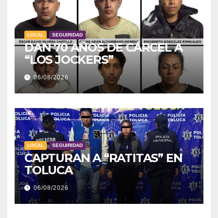
LOCAL
SEGUIRIDAD
DAN 70 AÑOS DE CÁRCEL A
“LOS JOCKERS”
06/08/2026
LOCAL
SEGUIRIDAD
CAPTURAN A “RATITAS” EN
TOLUCA
06/08/2026