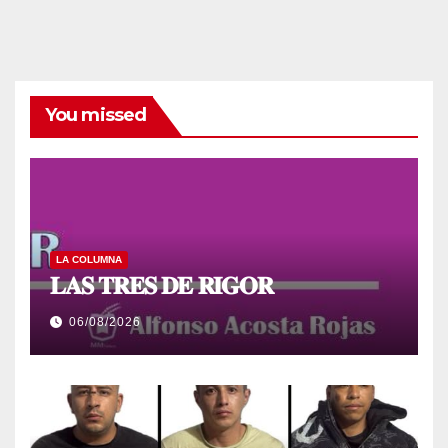
You missed
LA COLUMNA
𝐋𝐀𝐒 𝐓𝐑𝐄𝐒 𝐃𝐄 𝐑𝐈𝐆𝐎𝐑
06/08/2026