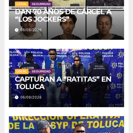
LOCAL
SEGUIRIDAD
DAN 70 AÑOS DE CÁRCEL A
“LOS JOCKERS”
06/08/2026
LOCAL
SEGUIRIDAD
CAPTURAN A “RATITAS” EN
TOLUCA
06/08/2026