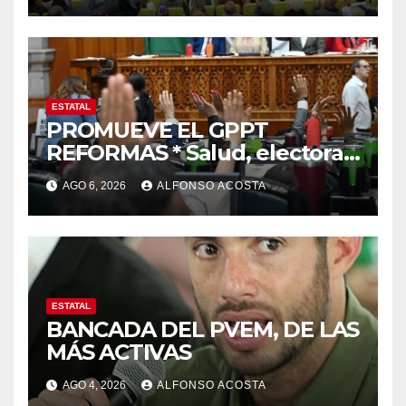
ESTATAL
PROMUEVE EL GPPT
REFORMAS * Salud, electoral
y justicia, de las principales
AGO 6, 2026
ALFONSO ACOSTA
ESTATAL
BANCADA DEL PVEM, DE LAS
MÁS ACTIVAS
AGO 4, 2026
ALFONSO ACOSTA