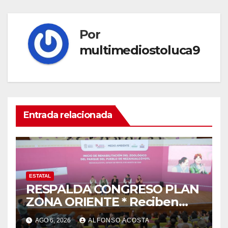
Por
multimediostoluca9
Entrada relacionada
ESTATAL
RESPALDA CONGRESO PLAN
ZONA ORIENTE * Reciben
reconocimiento de la
AGO 6, 2026
ALFONSO ACOSTA
gobernadora Delfina Gómez