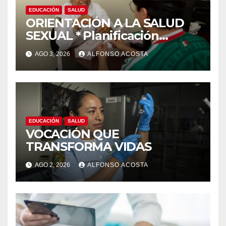
EDUCACIÓN
SALUD
ORIENTACIÓN A LA SALUD
SEXUAL * Planificación
familiar, un derecho
AGO 3, 2026
ALFONSO ACOSTA
EDUCACIÓN
SALUD
VOCACIÓN QUE
TRANSFORMA VIDAS
AGO 2, 2026
ALFONSO ACOSTA