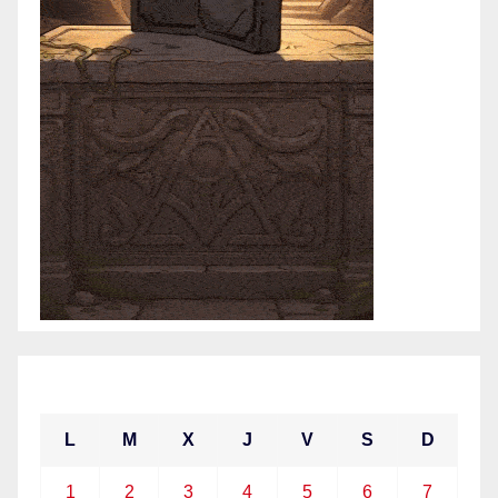
marzo 2021
L
M
X
J
V
S
D
1
2
3
4
5
6
7