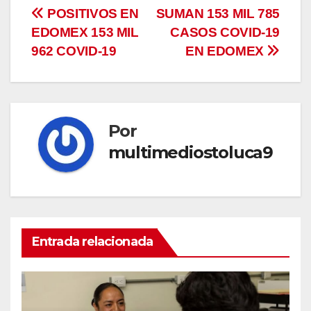
Navegación
POSITIVOS EN
SUMAN 153 MIL 785
EDOMEX 153 MIL
CASOS COVID-19
de
962 COVID-19
EN EDOMEX
entradas
Por
multimediostoluca9
Entrada relacionada