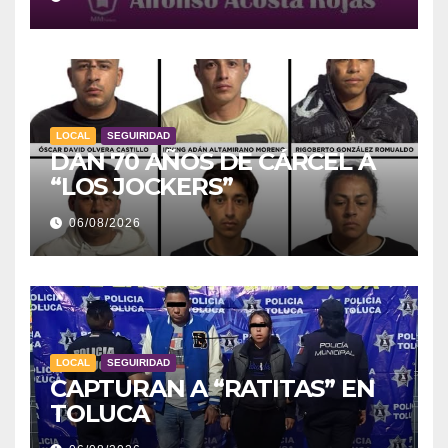
LOCAL
SEGUIRIDAD
DAN 70 AÑOS DE CÁRCEL A
“LOS JOCKERS”
06/08/2026
LOCAL
SEGUIRIDAD
CAPTURAN A “RATITAS” EN
TOLUCA