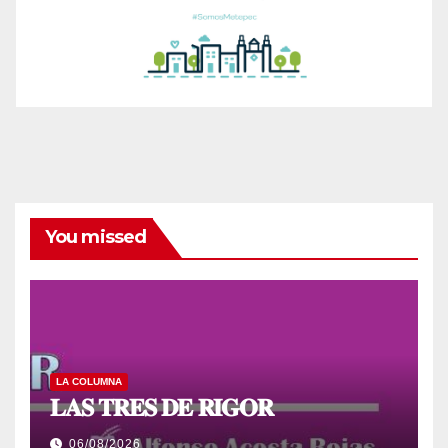
You missed
LA COLUMNA
𝐋𝐀𝐒 𝐓𝐑𝐄𝐒 𝐃𝐄 𝐑𝐈𝐆𝐎𝐑
06/08/2026