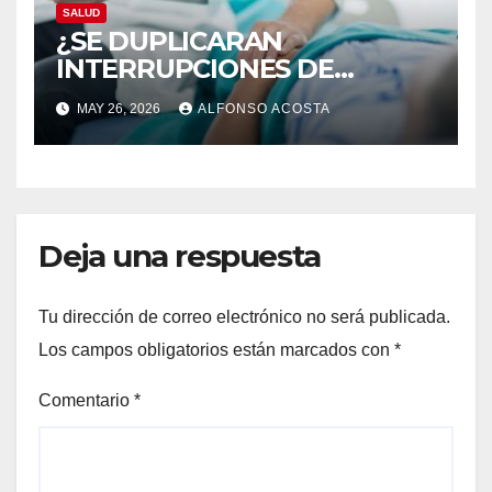
SALUD
¿SE DUPLICARAN
INTERRUPCIONES DE
EMBARAZO LEGALES?
MAY 26, 2026
ALFONSO ACOSTA
Deja una respuesta
Tu dirección de correo electrónico no será publicada.
Los campos obligatorios están marcados con
*
Comentario
*