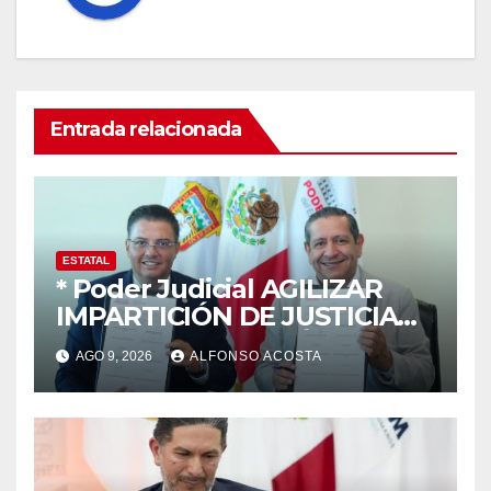
Entrada relacionada
ESTATAL
* Poder Judicial AGILIZAR
IMPARTICIÓN DE JUSTICIA
CON DIGITALIZACIÓN DE
AGO 9, 2026
ALFONSO ACOSTA
INFORMES