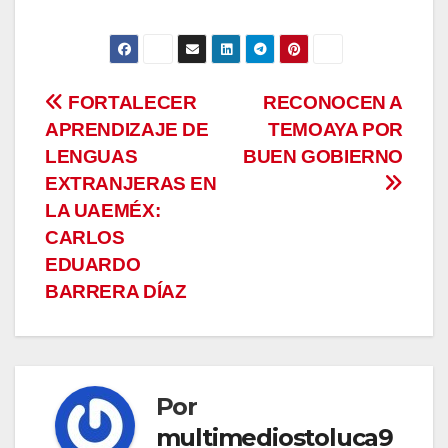
Navegación
FORTALECER
RECONOCEN A
APRENDIZAJE DE
TEMOAYA POR
de
LENGUAS
BUEN GOBIERNO
entradas
EXTRANJERAS EN
LA UAEMÉX:
CARLOS
EDUARDO
BARRERA DÍAZ
Por
multimediostoluca9