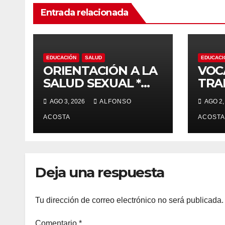
Entrada relacionada
EDUCACIÓN
SALUD
EDUCACI
ORIENTACIÓN A LA
VOC
SALUD SEXUAL *
TRA
Planificación
VID
AGO 3, 2026
ALFONSO
AGO 2,
familiar, un derecho
ACOSTA
ACOSTA
Deja una respuesta
Tu dirección de correo electrónico no será publicada.
Comentario
*