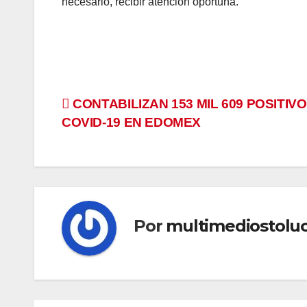
necesario, recibir atención oportuna.
Navegación
CONTABILIZAN 153 MIL 609 POSITIV
COVID-19 EN EDOMEX
de
entradas
Por
multimediostolu