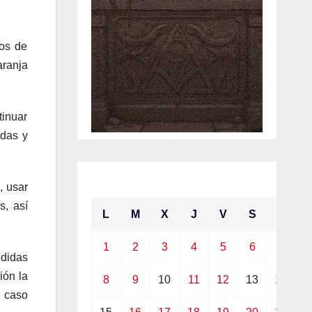
dos de
aranja
tinuar
adas y
marzo 2021
, usar
s, así
L
M
X
J
V
S
D
1
2
3
4
5
6
7
edidas
ión la
8
9
10
11
12
13
14
n caso