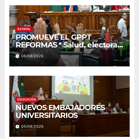
ESTATAL
PROMUEVE EL GPPT
REFORMAS * Salud, electoral
y justicia, de las principales
06/08/2026
EDUCACIÓN
NUEVOS EMBAJADORES
UNIVERSITARIOS
05/08/2026