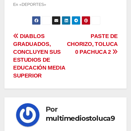
En «DEPORTES»
Navegación
DIABLOS
PASTE DE
GRADUADOS,
CHORIZO, TOLUCA
de
CONCLUYEN SUS
0 PACHUCA 2
entradas
ESTUDIOS DE
EDUCACIÓN MEDIA
SUPERIOR
Por
multimediostoluca9