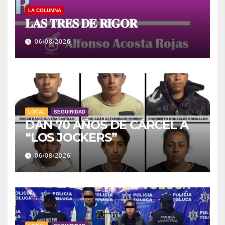
LA COLUMNA
𝐋𝐀𝐒 𝐓𝐑𝐄𝐒 𝐃𝐄 𝐑𝐈𝐆𝐎𝐑
06/08/2026
LOCAL
SEGUIRIDAD
DAN 70 AÑOS DE CÁRCEL A
“LOS JOCKERS”
06/08/2026