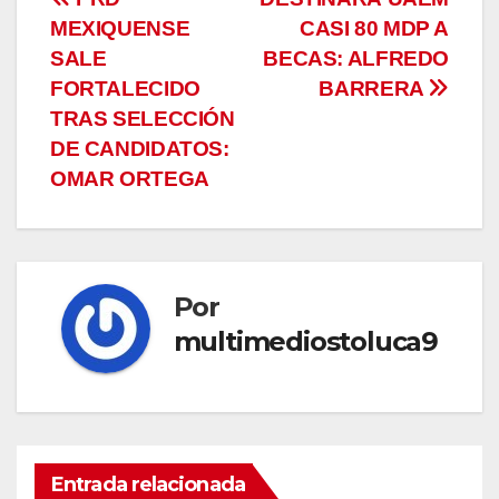
Navegación
MEXIQUENSE
CASI 80 MDP A
de
SALE
BECAS: ALFREDO
entradas
FORTALECIDO
BARRERA
TRAS SELECCIÓN
DE CANDIDATOS:
OMAR ORTEGA
Por
multimediostoluca9
Entrada relacionada