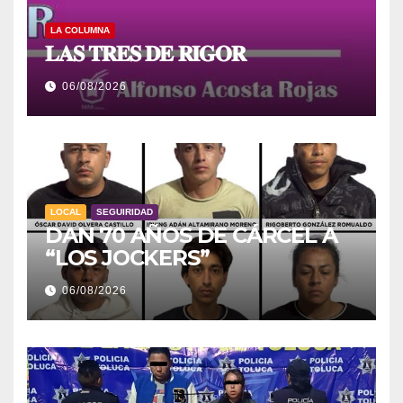
LA COLUMNA
𝐋𝐀𝐒 𝐓𝐑𝐄𝐒 𝐃𝐄 𝐑𝐈𝐆𝐎𝐑
06/08/2026
LOCAL
SEGUIRIDAD
DAN 70 AÑOS DE CÁRCEL A
“LOS JOCKERS”
06/08/2026