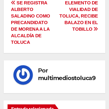
Navegación
SE REGISTRA
ELEMENTO DE
ALBERTO
VIALIDAD DE
de
SALADINO COMO
TOLUCA, RECIBE
entradas
PRECANDIDATO
BALAZO EN EL
DE MORENA A LA
TOBILLO
ALCALDÍA DE
TOLUCA
Por
multimediostoluca9