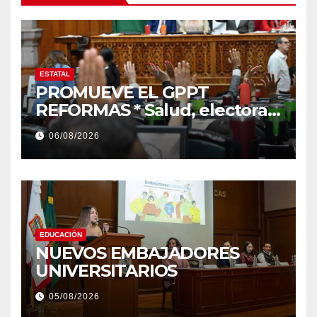
ESTATAL
PROMUEVE EL GPPT
REFORMAS * Salud, electoral
y justicia, de las principales
06/08/2026
EDUCACIÓN
NUEVOS EMBAJADORES
UNIVERSITARIOS
05/08/2026