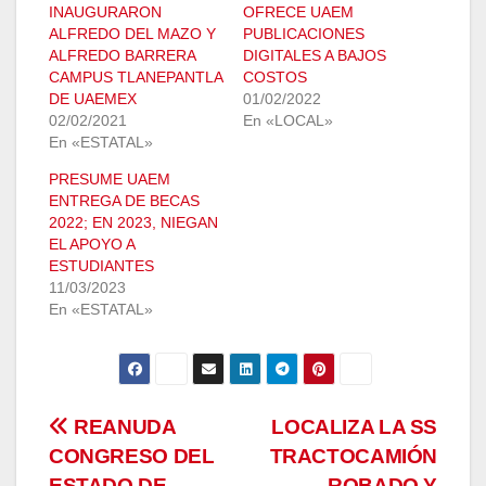
INAUGURARON
OFRECE UAEM
ALFREDO DEL MAZO Y
PUBLICACIONES
ALFREDO BARRERA
DIGITALES A BAJOS
CAMPUS TLANEPANTLA
COSTOS
DE UAEMEX
01/02/2022
02/02/2021
En «LOCAL»
En «ESTATAL»
PRESUME UAEM
ENTREGA DE BECAS
2022; EN 2023, NIEGAN
EL APOYO A
ESTUDIANTES
11/03/2023
En «ESTATAL»
Navegación
REANUDA
LOCALIZA LA SS
CONGRESO DEL
TRACTOCAMIÓN
de
ESTADO DE
ROBADO Y