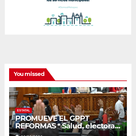
You missed
ESTATAL
PROMUEVE EL GPPT
REFORMAS * Salud, electoral
y justicia, de las principales