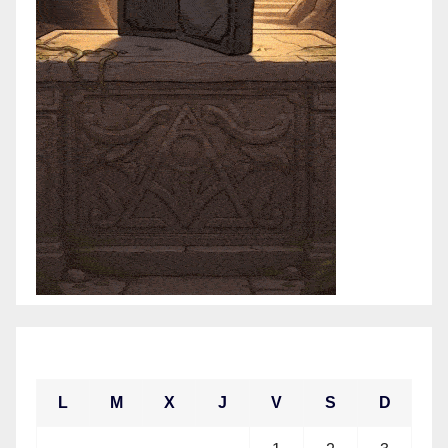
enero 2021
L
M
X
J
V
S
D