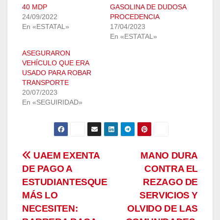
40 MDP
GASOLINA DE DUDOSA
24/09/2022
PROCEDENCIA
En «ESTATAL»
17/04/2023
En «ESTATAL»
ASEGURARON
VEHÍCULO QUE ERA
USADO PARA ROBAR
TRANSPORTE
20/07/2023
En «SEGUIRIDAD»
Navegación
UAEM EXENTA
MANO DURA
DE PAGO A
CONTRA EL
de
ESTUDIANTESQUE
REZAGO DE
entradas
MÁS LO
SERVICIOS Y
NECESITEN:
OLVIDO DE LAS