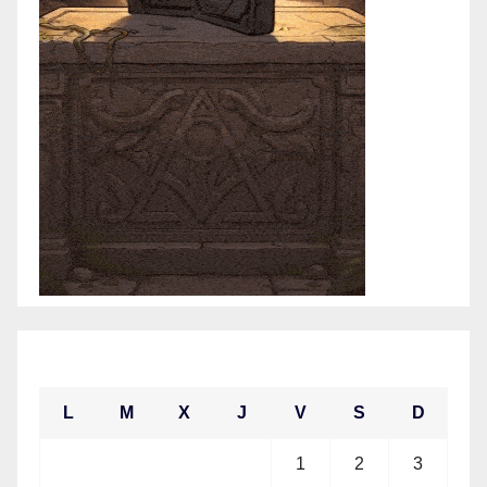
enero 2021
L
M
X
J
V
S
D
1
2
3