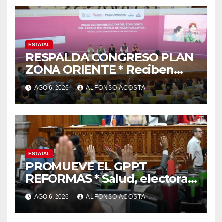
ESTATAL
RESPALDA CONGRESO PLAN
ZONA ORIENTE * Reciben
reconocimiento de la
AGO 6, 2026
ALFONSO ACOSTA
gobernadora Delfina Gómez
ESTATAL
PROMUEVE EL GPPT
REFORMAS * Salud, electoral
y justicia, de las principales
AGO 6, 2026
ALFONSO ACOSTA