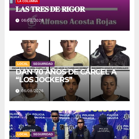
LA COLUMNA
𝐋𝐀𝐒 𝐓𝐑𝐄𝐒 𝐃𝐄 𝐑𝐈𝐆𝐎𝐑
06/08/2026
LOCAL
SEGUIRIDAD
DAN 70 AÑOS DE CÁRCEL A
“LOS JOCKERS”
06/08/2026
LOCAL
SEGUIRIDAD