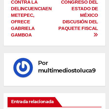
CONTRA LA
CONGRESO DEL
de
DELINCUENCIAEN
ESTADO DE
entradas
METEPEC,
MÉXICO
OFRECE
DISCUSIÓN DEL
GABRIELA
PAQUETE FISCAL
GAMBOA
Por
multimediostoluca9
Entrada relacionada